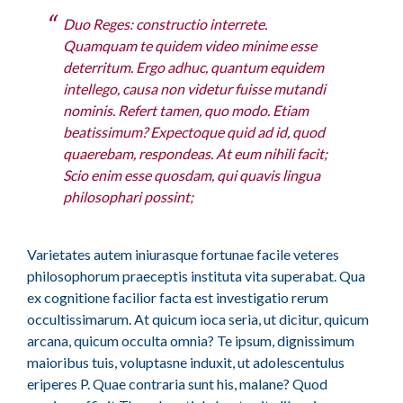
Duo Reges: constructio interrete.
Quamquam te quidem video minime esse
deterritum. Ergo adhuc, quantum equidem
intellego, causa non videtur fuisse mutandi
nominis. Refert tamen, quo modo. Etiam
beatissimum? Expectoque quid ad id, quod
quaerebam, respondeas. At eum nihili facit;
Scio enim esse quosdam, qui quavis lingua
philosophari possint;
Varietates autem iniurasque fortunae facile veteres
philosophorum praeceptis instituta vita superabat. Qua
ex cognitione facilior facta est investigatio rerum
occultissimarum. At quicum ioca seria, ut dicitur, quicum
arcana, quicum occulta omnia? Te ipsum, dignissimum
maioribus tuis, voluptasne induxit, ut adolescentulus
eriperes P. Quae contraria sunt his, malane? Quod