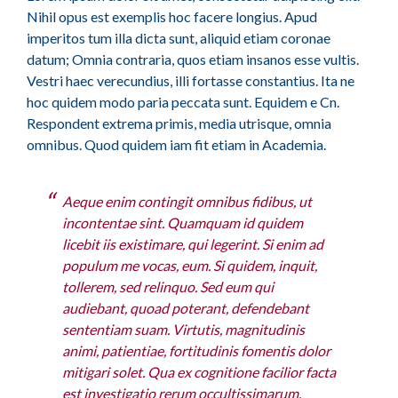
Nihil opus est exemplis hoc facere longius. Apud
imperitos tum illa dicta sunt, aliquid etiam coronae
datum; Omnia contraria, quos etiam insanos esse vultis.
Vestri haec verecundius, illi fortasse constantius. Ita ne
hoc quidem modo paria peccata sunt. Equidem e Cn.
Respondent extrema primis, media utrisque, omnia
omnibus. Quod quidem iam fit etiam in Academia.
Aeque enim contingit omnibus fidibus, ut
incontentae sint. Quamquam id quidem
licebit iis existimare, qui legerint. Si enim ad
populum me vocas, eum. Si quidem, inquit,
tollerem, sed relinquo. Sed eum qui
audiebant, quoad poterant, defendebant
sententiam suam. Virtutis, magnitudinis
animi, patientiae, fortitudinis fomentis dolor
mitigari solet. Qua ex cognitione facilior facta
est investigatio rerum occultissimarum.